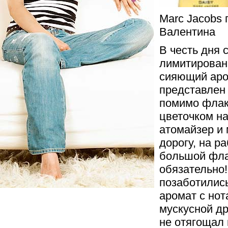
Marc Jacobs 
Валентина
В честь дня 
лимитированн
сияющий аром
представлен 
помимо флак
цветочком на
атомайзер и
дорогу, на ра
большой флак
обязательно
позаботились
аромат с нот
мускусной др
не отягощал 