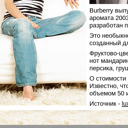
Burberry вып
аромата 2003 
разработан 
Это необыкн
созданный д
Фруктово-цве
нот мандарин
персика, гру
О стоимости 
Известно, чт
объемом 50 и
Источник -
lu