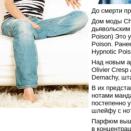
До смерти п
Дом моды Chr
дьявольским 
Poison) Это 
Poison. Ране
Hypnotic Pois
Над новым ар
Olivier Cresp
Demachy, шт
В их предста
нотами манда
постепенно 
шлейфу с но
Парфюм выше
в концентрац