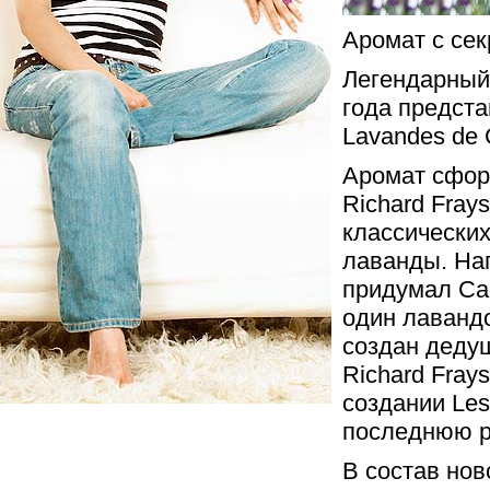
Аромат с се
Легендарный
года предста
Lavandes de 
Аромат сфор
Richard Fray
классических
лаванды. На
придумал Ca
один лавандо
создан деду
Richard Fray
создании Les
последнюю р
В состав нов