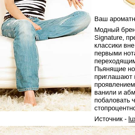
Ваш ароматн
Модный брен
Signature, п
классики вне
первыми нот
переходящим
Пьянящие но
приглашают в
проявлением
ванили и абм
побаловать 
стопроцентно
Источник -
lu