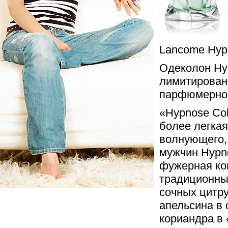
Lancome Hyp
Одеколон Hy
лимитирован
парфюмерной
«Hypnose Col
более легкая
волнующего,
мужчин Hypn
фужерная ко
традиционны
сочных цитру
апельсина в 
кориандра в 