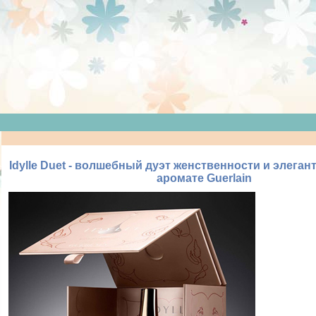
Idylle Duet - волшебный дуэт женственности и элеган
аромате Guerlain