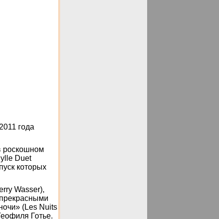
2011 года
в роскошном
ylle Duet
пуск которых
rry Wasser),
 прекрасными
очи» (Les Nuits
Теофиля Готье.