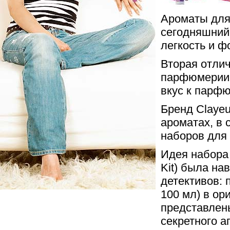
Ароматы для 
сегодняшний 
легкость и ф
Вторая отлич
парфюмерии 
вкус к парфю
Бренд Claye
ароматах, в 
наборов для
Идея набора 
Kit) была на
детективов: 
100 мл) в ор
представлены
секретного а