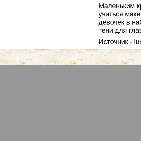
Маленьким к
учиться маки
девочек в на
тени для глаз
Источник -
lu