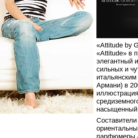
«Attitude by 
«Attitude» в
элегантный 
сильных и ч
итальянским
Армани) в 20
иллюстрация
средиземного
насыщенный 
Составители
ориентальны
парфюмеры А