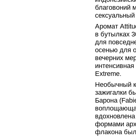
благовоний м
сексуальный 
Аромат Attit
в бутылках 3
для повседне
осенью для о
вечерних мер
интенсивная 
Extreme.
Необычный к
зажигалки б
Барона (Fabi
воплощающая
вдохновлена
формами архи
флакона был