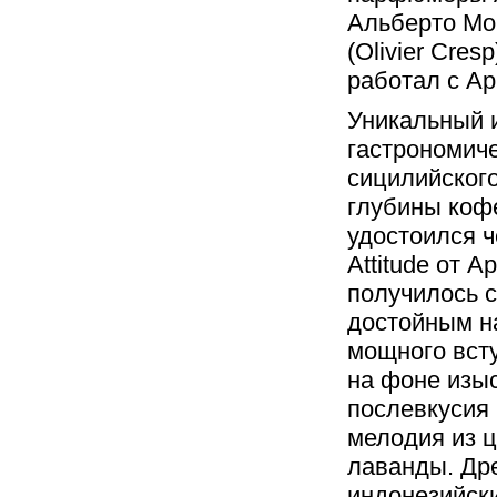
Альберто Мор
(Olivier Cres
работал с Ар
Уникальный 
гастрономич
сицилийског
глубины коф
удостоился 
Attitude от 
получилось 
достойным н
мощного всту
на фоне изыс
послевкусия 
мелодия из ц
лаванды. Дре
индонезийски