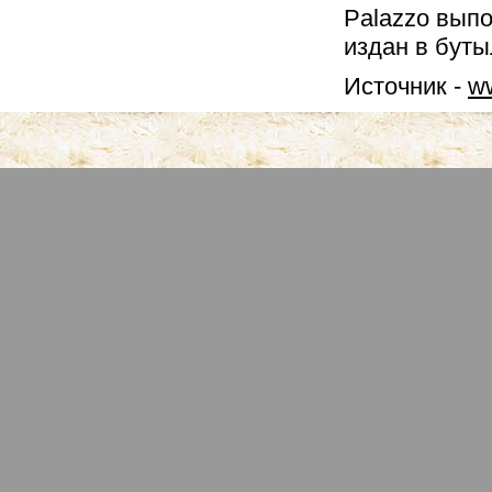
Palazzo вып
издан в буты
Источник -
ww