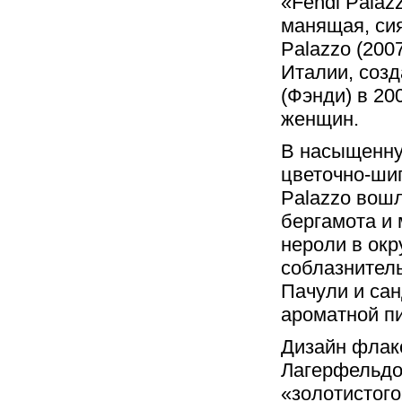
«Fendi Palazz
манящая, си
Palazzo (200
Италии, соз
(Фэнди) в 20
женщин.
В насыщенну
цветочно-ши
Palazzo вош
бергамота и 
нероли в окр
соблазнител
Пачули и са
ароматной п
Дизайн флак
Лагерфельдо
«золотистого