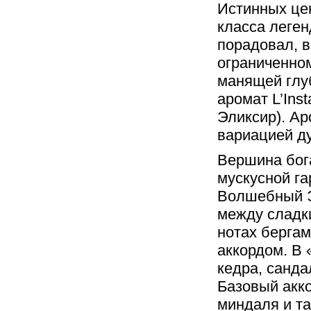
Истинных це
класса леге
порадовал, в
ограниченно
манящей глуб
аромат L’Inst
Эликсир). Ар
вариацией дух
Вершина бога
мускусной гар
Волшебный Э
между сладк
нотах берга
аккордом. В 
кедра, санда
Базовый акко
миндаля и та