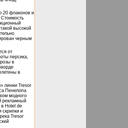
о 20 флаконов и
. Стоимость
екционный
 такой высокой
тельно
рирован черным
тся от
ноты персика,
 розы в
ккорде
плетены в
» линии Tresor
са Пенелопа
твом модного
й рекламный
в Hotel de
и скрипки и
река Tresor
ский