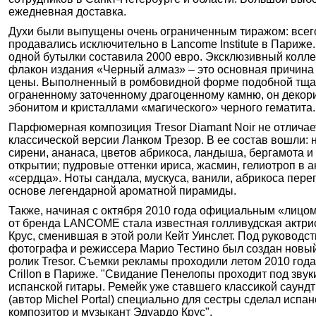
ежедневная доставка.
Духи были выпущены очень ограниченным тиражом: всег
продавались исключительно в Lancome Institute в Париже
одной бутылки составила 2000 евро. Эксклюзивный колл
флакон издания «Черный алмаз» – это основная причина
цены. Выполненный в ромбовидной форме подобной тща
ограненному заточенному драгоценному камню, он деко
эбонитом и кристаллами «магического» черного гематита.
Парфюмерная композиция Tresor Diamant Noir не отличае
классической версии Ланком Трезор. В ее состав вошли: 
сирени, ананаса, цветов абрикоса, ландыша, бергамота и
открытии; пудровые оттенки ириса, жасмин, гелиотроп в а
«сердца». Ноты сандала, мускуса, ванили, абрикоса пере
основе легендарной ароматной пирамиды.
Также, начиная с октября 2010 года официальным «лицом
от бренда LANCOME стала известная голливудская актри
Крус, сменившая в этой роли Кейт Уинслет. Под руководс
фотографа и режиссера Марио Тестино был создан новы
ролик Tresor. Съемки рекламы проходили летом 2010 года 
Crillon в Париже. "Свидание Пенелопы проходит под звук
испанской гитары. Ремейк уже ставшего классикой саундт
(автор Michel Portal) специально для сестры сделал испан
композитор и музыкант Эдуардо Крус".