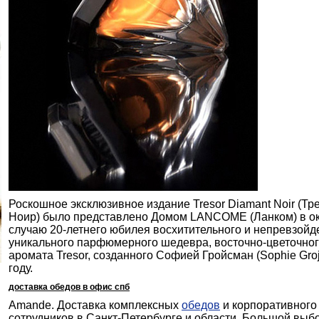
Роскошное эксклюзивное издание Tresor Diamant Noir (Тр
Ноир) было представлено Домом LANCOME (Ланком) в ок
случаю 20-летнего юбилея восхитительного и непревзойд
уникального парфюмерного шедевра, восточно-цветочног
аромата Tresor, созданного Софией Гройсман (Sophie Gro
году.
доставка обедов в офис спб
Amande. Доставка комплексных
обедов
и корпоративного
сотрудников в Санкт-Петербурге и области. Большой выб