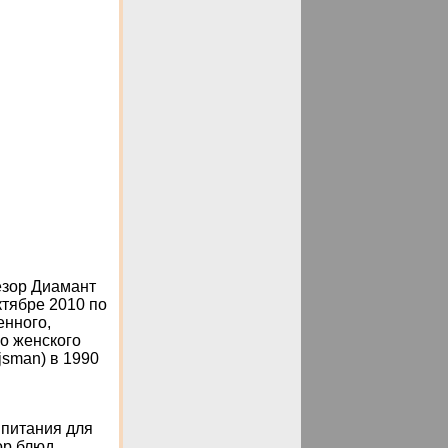
езор Диамант
тябре 2010 по
енного,
о женского
jsman) в 1990
 питания для
ор блюд,