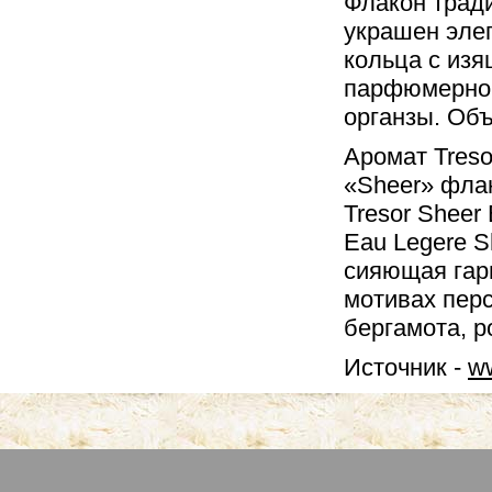
Флакон трад
украшен элег
кольца с из
парфюмерной
органзы. Об
Аромат Treso
«Sheer» флан
Tresor Sheer
Eau Legere S
сияющая гар
мотивах пер
бергамота, р
Источник -
ww