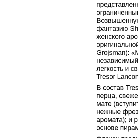
представлен
ограниченным
Возвышенную
фантазию She
женского аро
оригинальной
Grojsman): «
независимый
легкость и с
Tresor Lanco
В состав Tre
перца, свеже
мате (вступи
нежные фрез
аромата); и 
основе пира