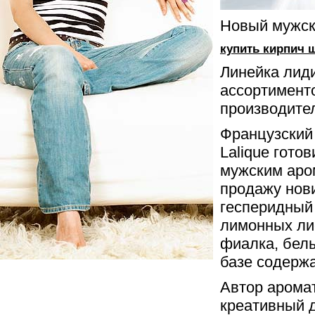
Новый мужско
купить кирпич 
Линейка лид
ассортимент
производите
Французский 
Lalique гото
мужским аром
продажу нови
гесперидный 
лимонных лис
фиалка, белы
базе содержа
Автор аромат
креативный д